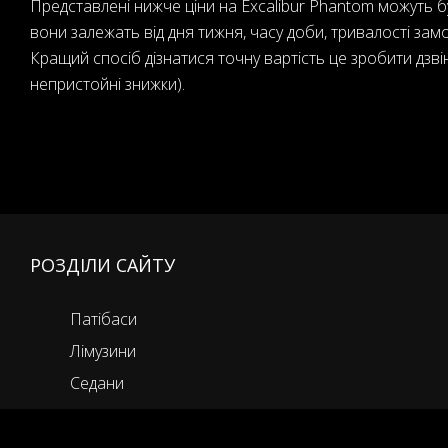
Представлені нижче ціни на Excalibur Phantom можуть б
вони залежать від дня тижня, часу доби, тривалості замов
Кращий спосіб дізнатися точну вартість це зробити дзві
непристойні знижки).
РОЗДІЛИ САЙТУ
Патібаси
Лімузини
Седани