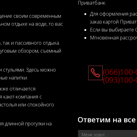
Приватбанк.
Для оформления рас
ищение своим современным
заказ картой Приват
ном отдыхе на воде, то вас
Если вы выбираете О
Мгновенная рассроч
 так и пассивного отдыха.
руговым обзором, съемный
 стульями. Здесь можно
(066)100-
ные напитки.
(093)100-
акже отличается
я кают-компания с
астолья или спокойного
Ответим на все
ля длинной прогулки на