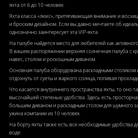
яхта от 6 до 10 человек.
Яхта класса «люкс», притягивающая внимание и восх
и броским дизайном. Если вы давно мечтаете об идеаль
однозначно заинтересует эта VIP-яхта.
На палубе найдется место для любителей как активного,
В вашем распоряжении верхняя солнечная палуба с к
навес, столом и роскошным диваном.
Основная палуба оборудована раскладными столиком и
отдохнуть от суеты и жаркого солнца, попивая прохлад
Что касается внутреннего пространства яхты, то оно т
высочайшей степенью удобства. Здесь есть просторна
большим диваном и раскладным столом для шумного з
ужина компании из 10 человек.
На борту яхты также есть все необходимые удобства д
воде: