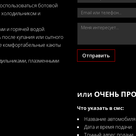
воспользоваться ботовой
 холодильником и
и и горячей водой.
 после купания или сытного
две комфортабельные каюты
Отправить
одильниками, плазменными
или
ОЧЕНЬ ПРО
Что указать в смс:
Название автомобиля и
Дата и время подачи.
Точный адрес подачи.