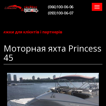
(066)100-06-06
Togg
(093)100-06-07
navig
жки для клієнтів і партнерів
Моторная яхта Princess
45