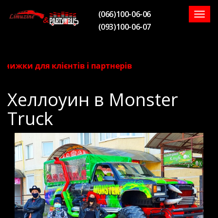
(066)100-06-06
Togg
(093)100-06-07
navig
 клієнтів і партнерів
Хеллоуин в Monster
Truck