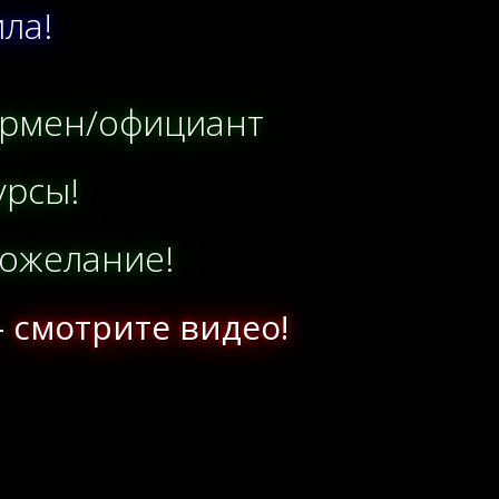
ла!
Бармен/официант
урсы!
ожелание!
-
смотрите видео!