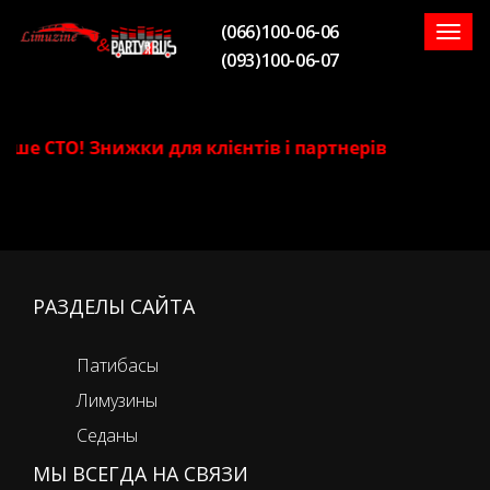
(066)100-06-06
Togg
(093)100-06-07
navig
аше СТО! Знижки для клієнтів і партнерів
РАЗДЕЛЫ САЙТА
Патибасы
Лимузины
Седаны
МЫ ВСЕГДА НА СВЯЗИ