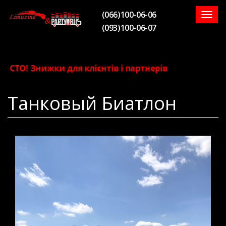
(066)100-06-06
Togg
(093)100-06-07
navig
ТО! Знижки для клієнтів і партнерів
Танковый Биатлон