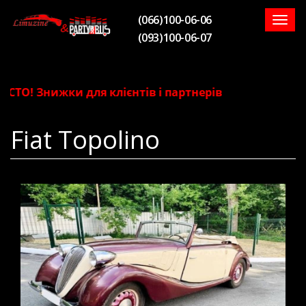
(066)100-06-06
Togg
(093)100-06-07
navig
ТО! Знижки для клієнтів і партнерів
Fiat Topolino