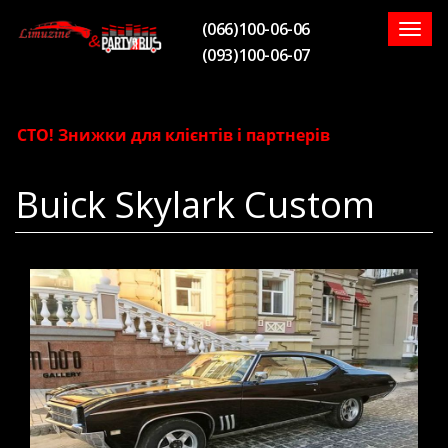
(066)100-06-06
Togg
(093)100-06-07
navig
СТО! Знижки для клієнтів і партнерів
Buick Skylark Custom