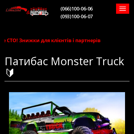
(066)100-06-06
Togg
(093)100-06-07
navig
СТО! Знижки для клієнтів і партнерів
Патибас Monster Truck
🔰